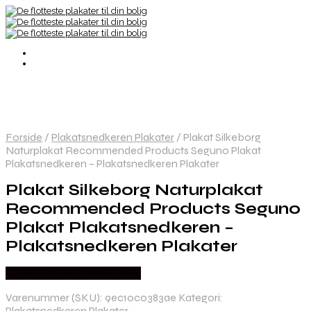
Forside
/
Plakatsnedkeren Plakater
/
Plakat Silkeborg
Naturplakat Recommended Products Seguno Plakat
Plakatsnedkeren – Plakatsnedkeren Plakater
Plakat Silkeborg Naturplakat
Recommended Products Seguno
Plakat Plakatsnedkeren –
Plakatsnedkeren Plakater
Købes hos Plakatsnedkeren
Varenummer (SKU):
9ec10c0383ae
Kategori:
Plakatsnedkeren Plakater