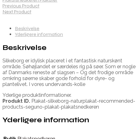
Previous Product
Next Product
Beskrivelse
Yderligere information
Beskrivelse
Silkeborg er idylisk placeret i et fantastisk naturskønt
område. Søhøjlandet er særdeles rig på søer. Som er nogle
af Danmarks reneste af slagsen – Og det frodige område
omkring søerne skaber gode forhold for dyre- og
plantelivet. I vores undervands-kolle
Yderlige produktinformationer.
Produkt ID.
Plakat-silkeborg-naturplakat-recommended-
products-seguno-plakat-plakatsnedkeren
Yderligere information
Butik
Plakatsnedkeren