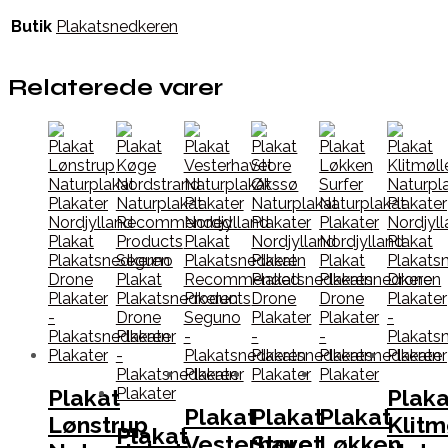
Butik
Plakatsnedkeren
Relaterede varer
Plakat
Plaka
Plakat
Plakat
Plakat
Lønstrup
Klitm
Plakat
Vesterhavet
Store
Løkken