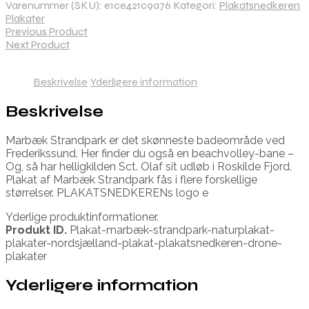
Varenummer (SKU):
e1ce421c9a76
Kategori:
Plakatsnedkeren
Plakater
Previous Product
Next Product
Beskrivelse
Yderligere information
Beskrivelse
Marbæk Strandpark er det skønneste badeområde ved
Frederikssund. Her finder du også en beachvolley-bane –
Og, så har helligkilden Sct. Olaf sit udløb i Roskilde Fjord.
Plakat af Marbæk Strandpark fås i flere forskellige
størrelser. PLAKATSNEDKERENs logo e
Yderlige produktinformationer.
Produkt ID.
Plakat-marbæk-strandpark-naturplakat-
plakater-nordsjælland-plakat-plakatsnedkeren-drone-
plakater
Yderligere information