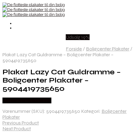
Udsalg 19%
Forside
/
Boligcenter Plakater
/
Plakat Lazy Cat Guldramme – Boligcenter Plakater –
5904419735650
Plakat Lazy Cat Guldramme –
Boligcenter Plakater –
5904419735650
Købes hos Boligcenter
Varenummer (SKU):
5904419735650
Kategori:
Boligcenter
Plakater
Previous Product
Next Product