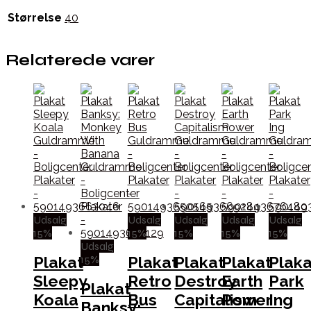
Størrelse
40
Relaterede varer
Udsalg
Udsalg
Udsalg
Udsalg
Udsalg
15%
15%
15%
15%
15%
Udsalg
15%
Plakat
Plakat
Plakat
Plakat
Plaka
Sleepy
Retro
Destroy
Earth
Park
Plakat
Koala
Bus
Capitalism
Power
Ing
Banksy: