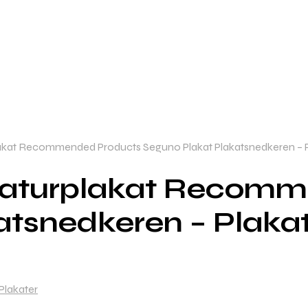
akat Recommended Products Seguno Plakat Plakatsnedkeren – P
Naturplakat Recomm
atsnedkeren – Plaka
Plakater