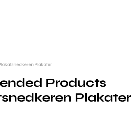
lakatsnedkeren Plakater
ended Products
tsnedkeren Plakater