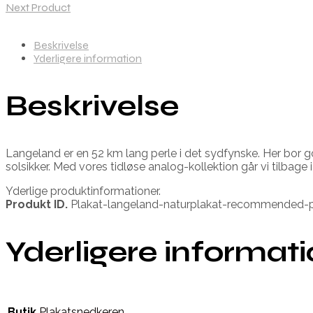
Next Product
Beskrivelse
Yderligere information
Beskrivelse
Langeland er en 52 km lang perle i det sydfynske. Her bor 
solsikker. Med vores tidløse analog-kollektion går vi tilbage i 
Yderlige produktinformationer.
Produkt ID.
Plakat-langeland-naturplakat-recommended-p
Yderligere informat
Butik
Plakatsnedkeren