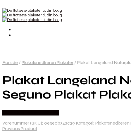
Forside
/
Plakatsnedkeren Plakater
/
Plakat Langeland Naturpl
Plakat Langeland 
Seguno Plakat Plak
Købes hos Plakatsnedkeren
Varenummer (SKU):
0e3ecb343c29
Kategori:
Plakatsnedkeren 
Previous Product