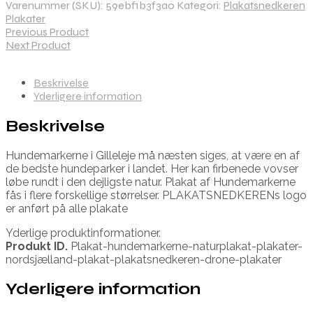
Varenummer (SKU):
59ebf1b3f3a0
Kategori:
Plakatsnedkeren
Plakater
Previous Product
Next Product
Beskrivelse
Yderligere information
Beskrivelse
Hundemarkerne i Gilleleje må næsten siges, at være en af
de bedste hundeparker i landet. Her kan firbenede vovser
løbe rundt i den dejligste natur. Plakat af Hundemarkerne
fås i flere forskellige størrelser. PLAKATSNEDKERENs logo
er anført på alle plakate
Yderlige produktinformationer.
Produkt ID.
Plakat-hundemarkerne-naturplakat-plakater-
nordsjælland-plakat-plakatsnedkeren-drone-plakater
Yderligere information