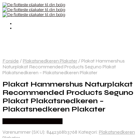
Forside
/
Plakatsnedkeren Plakater
/
Plakat Hammershus
Naturplakat Recommended Products Seguno Plakat
Plakatsnedkeren – Plakatsnedkeren Plakater
Plakat Hammershus Naturplakat
Recommended Products Seguno
Plakat Plakatsnedkeren –
Plakatsnedkeren Plakater
Købes hos Plakatsnedkeren
Varenummer (SKU):
8442368b3768
Kategori:
Plakatsnedkeren
Plakater