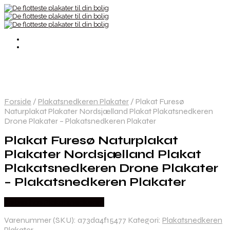
Forside
/
Plakatsnedkeren Plakater
/
Plakat Furesø
Naturplakat Plakater Nordsjælland Plakat Plakatsnedkeren
Drone Plakater – Plakatsnedkeren Plakater
Plakat Furesø Naturplakat
Plakater Nordsjælland Plakat
Plakatsnedkeren Drone Plakater
– Plakatsnedkeren Plakater
Købes hos Plakatsnedkeren
Varenummer (SKU):
a73da4f15477
Kategori:
Plakatsnedkeren
Plakater