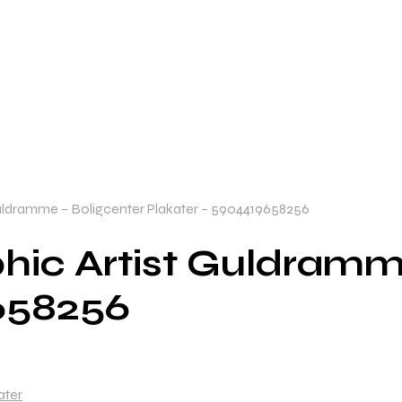
Guldramme – Boligcenter Plakater – 5904419658256
hic Artist Guldramm
658256
ater