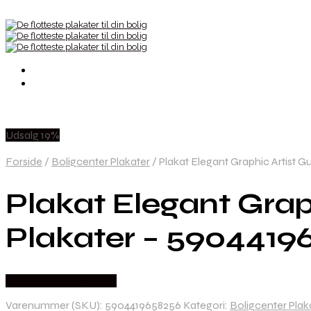
Udsalg 19%
Forside
/
Boligcenter Plakater
/
Plakat Elegant Graphic Artist 
Plakat Elegant Grap
Plakater – 5904419
Købes hos Boligcenter
Varenummer (SKU):
5904419658256
Kategori:
Boligcenter Plak