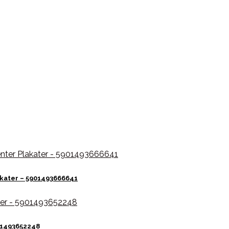
akater – 5901493666641
01493652248