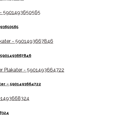
493650565
– 5901493667846
ter – 5901493664722
68324