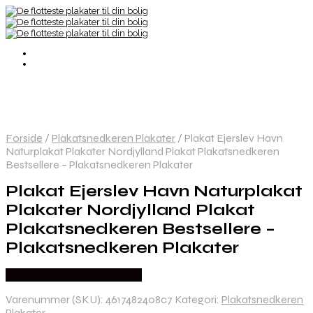
Forside
/
Plakatsnedkeren Plakater
/
Plakat Ejerslev Havn
Naturplakat Plakater Nordjylland Plakat Plakatsnedkeren
Bestsellere – Plakatsnedkeren Plakater
Plakat Ejerslev Havn Naturplakat
Plakater Nordjylland Plakat
Plakatsnedkeren Bestsellere –
Plakatsnedkeren Plakater
Købes hos Plakatsnedkeren
Varenummer (SKU):
4617482408c7
Kategori:
Plakatsnedkeren
Plakater