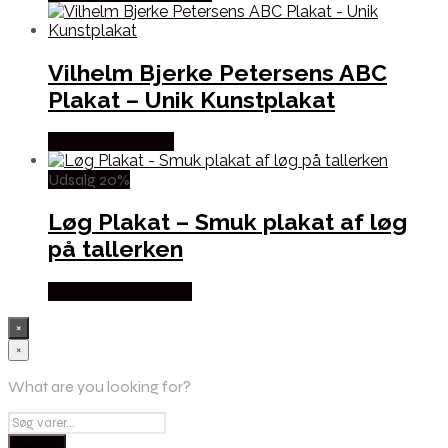
Vilhelm Bjerke Petersens ABC
Plakat – Unik Kunstplakat
Købes hos Gucca
Udsalg 20%
Løg Plakat – Smuk plakat af løg
på tallerken
Købes hos Villavejen
×
×
What are you looking for?