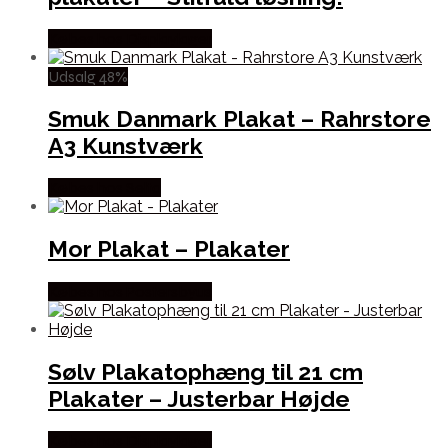
Købes hos Displaylager
Udsalg 48%
Smuk Danmark Plakat – Rahrstore
A3 Kunstværk
Købes hos Selta
Mor Plakat – Plakater
Købes hos Postersbyus
Sølv Plakatophæng til 21 cm
Plakater – Justerbar Højde
Købes hos Displaylager