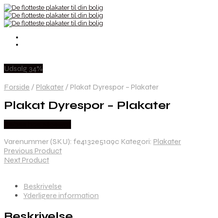
Udsalg 34%
Forside
/
Plakater
/
Plakat Dyrespor – Plakater
Plakat Dyrespor – Plakater
Købes hos Nicewall
Varenummer (SKU):
fe4132e51a9c
Kategori:
Plakater
Previous Product
Next Product
Beskrivelse
Yderligere information
Beskrivelse