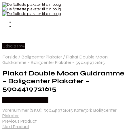
Udsalg 19%
Forside
/
Boligcenter Plakater
/
Plakat Double Moon
Guldramme – Boligcenter Plakater – 5904419721615
Plakat Double Moon Guldramme
– Boligcenter Plakater –
5904419721615
Købes hos Boligcenter
Varenummer (SKU):
5904419721615
Kategori:
Boligcenter
Plakater
Previous Product
Next Product