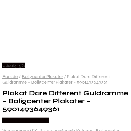
Udsalg 15%
Forside
/
Boligcenter Plakater
/
Plakat Dare Different
Guldramme – Boligcenter Plakater – 5901493649361
Plakat Dare Different Guldramme
– Boligcenter Plakater –
5901493649361
Købes hos Boligcenter
Varenummer (SKU):
5901493649361
Kategori:
Boligcenter