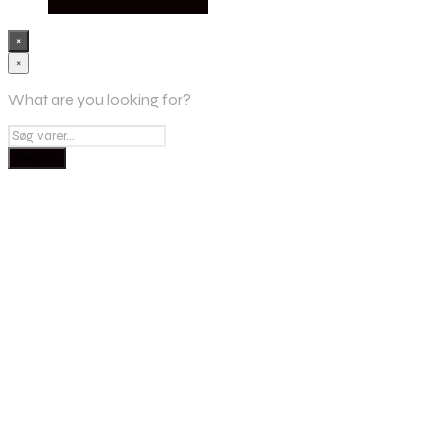
Købes hos Boligcenter
×
×
What are you looking for?