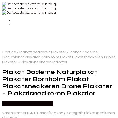
Forside
/
Plakatsnedkeren Plakater
/
Plakat Boderne
Naturplakat Plakater Bornholm Plakat Plakatsnedkeren Drone
Plakater – Plakatsnedkeren Plakater
Plakat Boderne Naturplakat
Plakater Bornholm Plakat
Plakatsnedkeren Drone Plakater
– Plakatsnedkeren Plakater
Købes hos Plakatsnedkeren
Varenummer (SKU):
88d8f1c02903
Kategori:
Plakatsnedkeren
Plakater