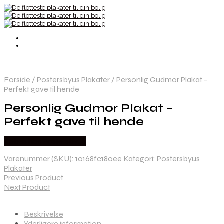
Forside
/
Postersbyus Plakater
/
Personlig Gudmor Plakat –
Perfekt gave til hende
Personlig Gudmor Plakat –
Perfekt gave til hende
Købes hos Postersbyus
Varenummer (SKU):
10168fc180ee
Kategori:
Postersbyus
Plakater
Previous Product
Next Product
Beskrivelse
Yderligere information