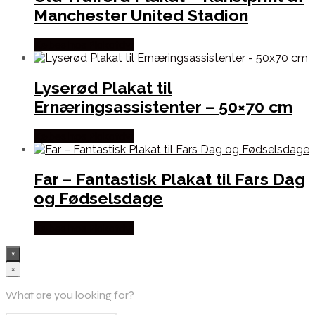
Manchester United Stadion
Købes hos Plakatdyr
Lyserød Plakat til
Ernæringsassistenter – 50×70 cm
Købes hos Plakatdyr
Far – Fantastisk Plakat til Fars Dag
og Fødselsdage
Købes hos Plakatdyr
×
×
What are you looking for?