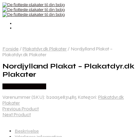
Forside
/
Plakatdyr.dk Plakater
/
Nordjylland Plakat –
Plakatdyr.dk Plakater
Nordjylland Plakat – Plakatdyr.dk
Plakater
Købes hos Plakatdyr
Varenummer (SKU):
b2aa5e831485
Kategori:
Plakatdyr.dk
Plakater
Previous Product
Next Product
Beskrivelse
Yderligere information