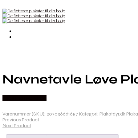
Navnetavle Løve Pla
Købes hos Plakatdyr
Varenummer (SKU):
2070366d1657
Kategori:
Plakatdyr.dk Plaka
Previous Product
Next Product