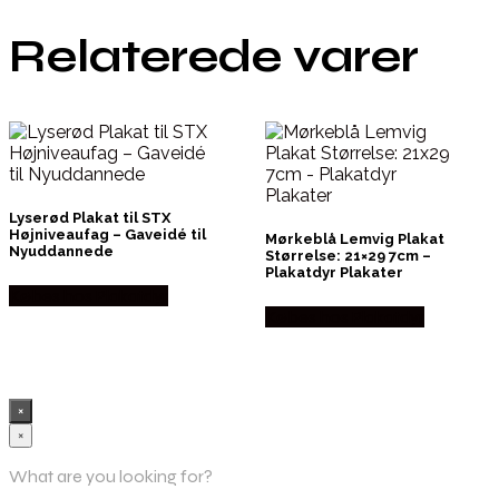
Relaterede varer
Lyserød Plakat til STX
Højniveaufag – Gaveidé til
Mørkeblå Lemvig Plakat
Nyuddannede
Størrelse: 21×29 7cm –
Plakatdyr Plakater
Købes hos Plakatdyr
Købes hos Plakatdyr
×
×
What are you looking for?