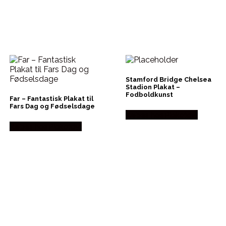
Stamford Bridge Chelsea
Stadion Plakat –
Fodboldkunst
Far – Fantastisk Plakat til
Fars Dag og Fødselsdage
Købes hos Plakatdyr
Købes hos Plakatdyr