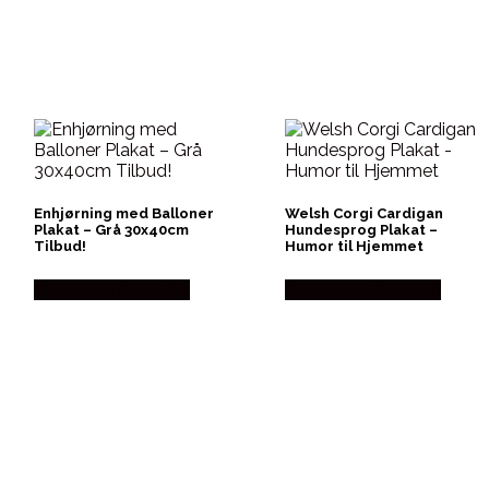
Enhjørning med Balloner
Welsh Corgi Cardigan
Plakat – Grå 30x40cm
Hundesprog Plakat –
Tilbud!
Humor til Hjemmet
Købes hos Plakatdyr
Købes hos Plakatdyr