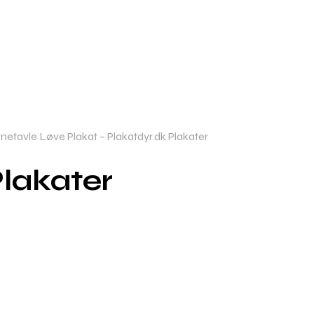
etavle Løve Plakat – Plakatdyr.dk Plakater
Plakater