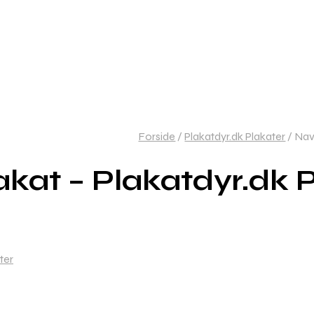
Forside
/
Plakatdyr.dk Plakater
/
Navn
kat – Plakatdyr.dk 
ter