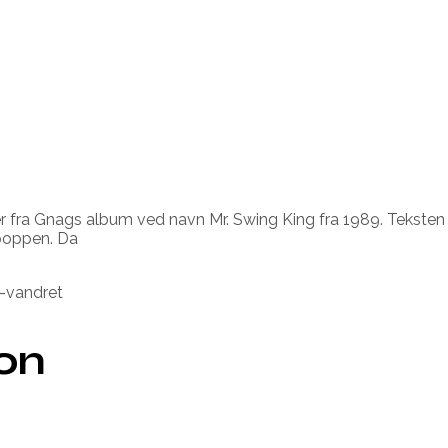
fra Gnags album ved navn Mr. Swing King fra 1989. Teksten er
poppen. Da
-vandret
ion