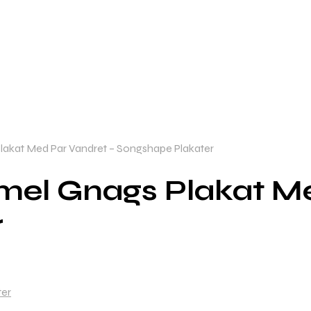
lakat Med Par Vandret – Songshape Plakater
mel Gnags Plakat Me
r
ter