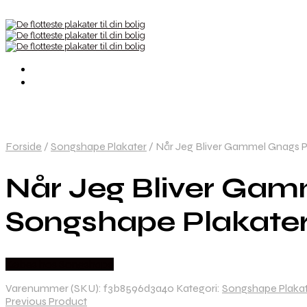
Forside
/
Songshape Plakater
/
Når Jeg Bliver Gammel Gnags P
Når Jeg Bliver Gam
Songshape Plakate
Købes hos Songshape
Varenummer (SKU):
f3b8596d3a40
Kategori:
Songshape Plaka
Previous Product