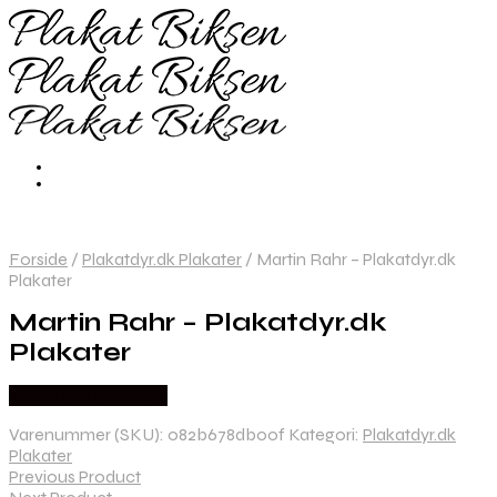
Forside
/
Plakatdyr.dk Plakater
/
Martin Rahr – Plakatdyr.dk
Plakater
Martin Rahr – Plakatdyr.dk
Plakater
Købes hos Plakatdyr
Varenummer (SKU):
082b678db00f
Kategori:
Plakatdyr.dk
Plakater
Previous Product