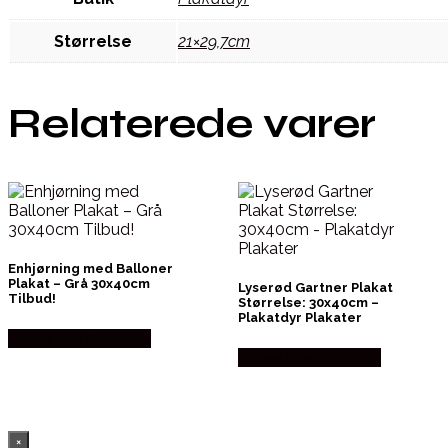
Størrelse
21×29,7cm
Relaterede varer
Enhjørning med Balloner
Plakat – Grå 30x40cm
Lyserød Gartner Plakat
Tilbud!
Størrelse: 30x40cm –
Plakatdyr Plakater
Købes hos Plakatdyr
Købes hos Plakatdyr
×