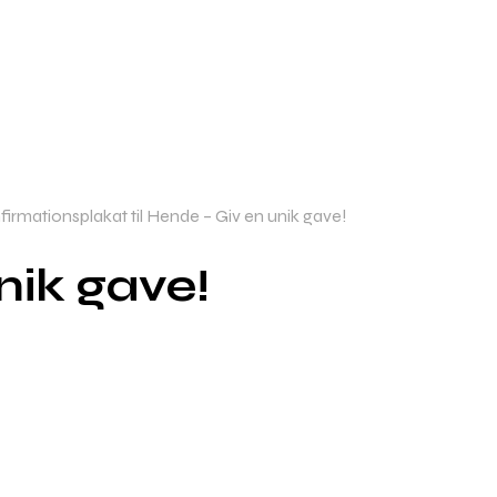
irmationsplakat til Hende – Giv en unik gave!
nik gave!