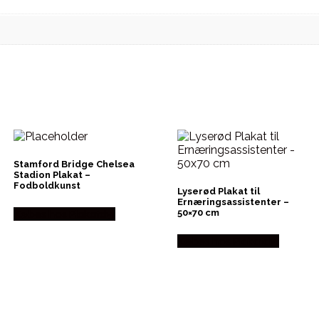
Stamford Bridge Chelsea
Stadion Plakat –
Fodboldkunst
Lyserød Plakat til
Ernæringsassistenter –
Købes hos Plakatdyr
50×70 cm
Købes hos Plakatdyr