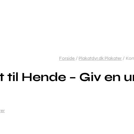
Forside
/
Plakatdyr.dk Plakater
/
Konf
til Hende – Giv en u
ter