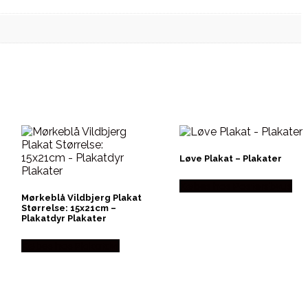
Løve Plakat – Plakater
Købes hos Postersbyus
Mørkeblå Vildbjerg Plakat
Størrelse: 15x21cm –
Plakatdyr Plakater
Købes hos Plakatdyr