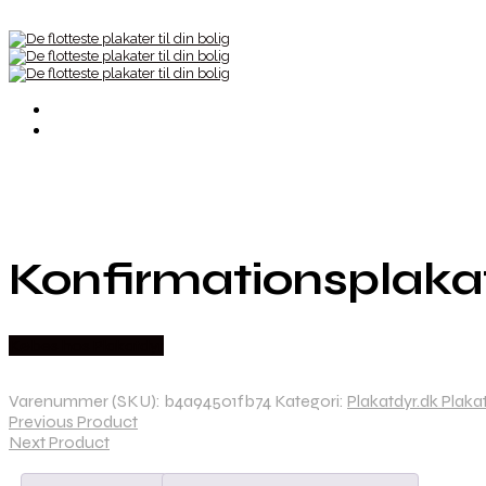
Konfirmationsplakat 
Købes hos Plakatdyr
Varenummer (SKU):
b4a94501fb74
Kategori:
Plakatdyr.dk Plaka
Previous Product
Next Product