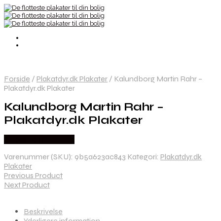
Forside
/
Plakatdyr.dk Plakater
/
Kalundborg Martin Rahr –
Plakatdyr.dk Plakater
Kalundborg Martin Rahr –
Plakatdyr.dk Plakater
Købes hos Plakatdyr
Varenummer (SKU):
9b5a623ac843
Kategori:
Plakatdyr.dk
Plakater
Previous Product
Next Product
Beskrivelse
Yderligere information