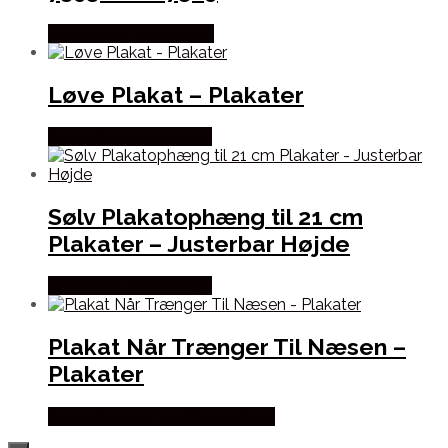
Købes hos Legekæden
Løve Plakat – Plakater
Købes hos Postersbyus
Sølv Plakatophæng til 21 cm
Plakater – Justerbar Højde
Købes hos Displaylager
Plakat Når Trænger Til Næsen –
Plakater
Købes hos Den Intelligente Krop