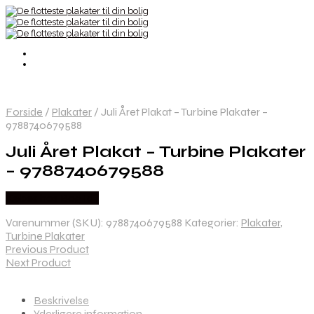
Forside
/
Plakater
/
Juli Året Plakat – Turbine Plakater –
9788740679588
Juli Året Plakat – Turbine Plakater
– 9788740679588
Købes hos Bog Id?
Varenummer (SKU):
9788740679588
Kategorier:
Plakater
,
Turbine Plakater
Previous Product
Next Product
Beskrivelse
Yderligere information