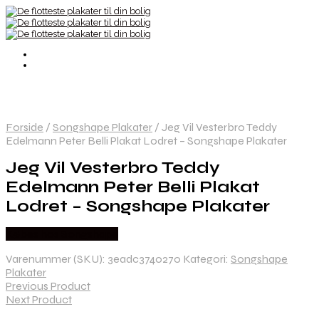
Forside
/
Songshape Plakater
/
Jeg Vil Vesterbro Teddy
Edelmann Peter Belli Plakat Lodret – Songshape Plakater
Jeg Vil Vesterbro Teddy
Edelmann Peter Belli Plakat
Lodret – Songshape Plakater
Købes hos Songshape
Varenummer (SKU):
3eadc3740270
Kategori:
Songshape
Plakater
Previous Product
Next Product