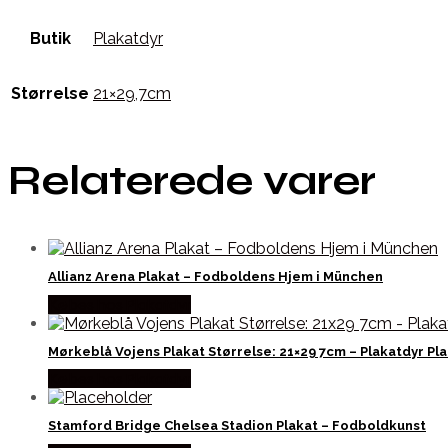
Butik
Plakatdyr
Størrelse
21×29,7cm
Relaterede varer
Allianz Arena Plakat – Fodboldens Hjem i München
Købes hos Plakatdyr
Mørkeblå Vojens Plakat Størrelse: 21×29 7cm – Plakatdyr Pl
Købes hos Plakatdyr
Stamford Bridge Chelsea Stadion Plakat – Fodboldkunst