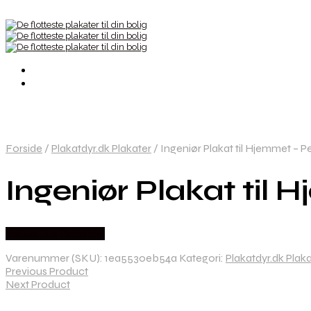
Forside
/
Plakatdyr.dk Plakater
/
Ingeniør Plakat til Hjemmet – P
Ingeniør Plakat til 
Købes hos Plakatdyr
Varenummer (SKU):
1ea5530eb54a
Kategori:
Plakatdyr.dk Plak
Previous Product
Next Product