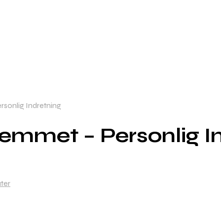
ersonlig Indretning
Hjemmet – Personlig I
ater