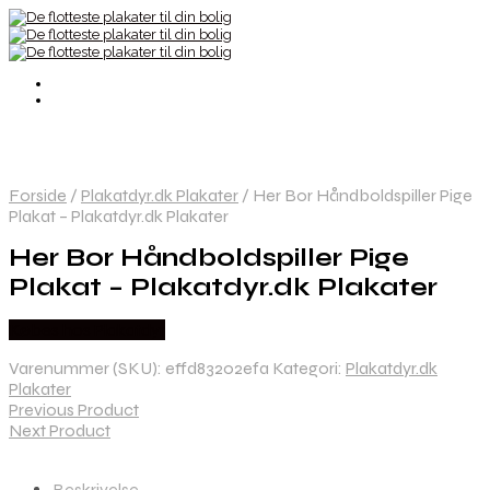
Forside
/
Plakatdyr.dk Plakater
/
Her Bor Håndboldspiller Pige
Plakat – Plakatdyr.dk Plakater
Her Bor Håndboldspiller Pige
Plakat – Plakatdyr.dk Plakater
Købes hos Plakatdyr
Varenummer (SKU):
effd83202efa
Kategori:
Plakatdyr.dk
Plakater
Previous Product
Next Product
Beskrivelse