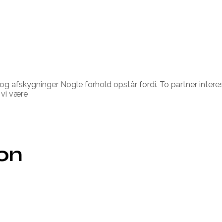
r og afskygninger Nogle forhold opstår fordi. To partner inte
l vi være
ion