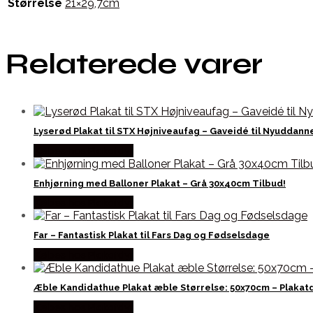
Størrelse
21×29,7cm
Relaterede varer
Lyserød Plakat til STX Højniveaufag – Gaveidé til Nyuddan
Købes hos Plakatdyr
Enhjørning med Balloner Plakat – Grå 30x40cm Tilbud!
Købes hos Plakatdyr
Far – Fantastisk Plakat til Fars Dag og Fødselsdage
Købes hos Plakatdyr
Æble Kandidathue Plakat æble Størrelse: 50x70cm – Plakatd
Købes hos Plakatdyr