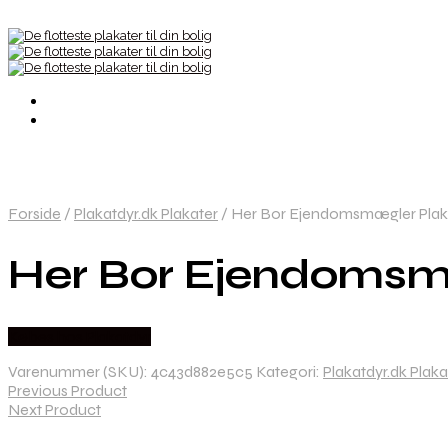
Forside
/
Plakatdyr.dk Plakater
/
Her Bor Ejendomsmægler Plakat
Her Bor Ejendomsmæ
Købes hos Plakatdyr
Varenummer (SKU):
4c43d882e5c5
Kategori:
Plakatdyr.dk Plaka
Previous Product
Next Product