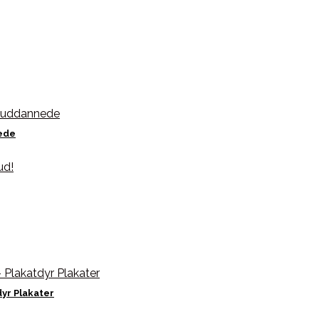
nede
yr Plakater