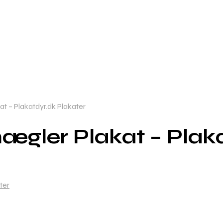
 – Plakatdyr.dk Plakater
gler Plakat – Plaka
ter