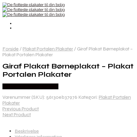
Forside
/
Plakat Portalen Plakater
/
Giraf Plakat Børneplakat –
Plakat Portalen Plakater
Giraf Plakat Børneplakat – Plakat
Portalen Plakater
Købes hos Plakat Portalen
Varenummer (SKU):
56130eb37976
Kategori:
Plakat Portalen
Plakater
Previous Product
Next Product
Beskrivelse
Yderligere information