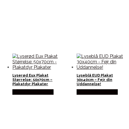
Lyserød Eux Plakat
Lyseblå EUD Plakat
Størrelse: 50x70cm –
30x40cm – Fejr din
Plakatdyr Plakater
Uddannelse!
Købes hos Plakatdyr
Købes hos Plakatdyr