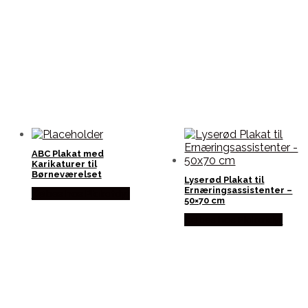
ABC Plakat med
Karikaturer til
Børneværelset
Lyserød Plakat til
Ernæringsassistenter –
Købes hos Plakatdyr
50×70 cm
Købes hos Plakatdyr