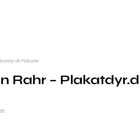
katdyr.dk Plakater
n Rahr – Plakatdyr.d
ter