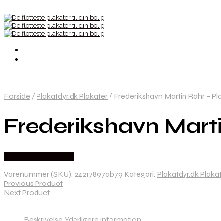
Forside
/
Plakatdyr.dk Plakater
/
Frederikshavn Martin Rahr – Pla
Frederikshavn Marti
Købes hos Plakatdyr
Varenummer (SKU):
24217897ab79
Kategori:
Plakatdyr.dk Plaka
Previous Product
Next Product
Beskrivelse
Yderligere information