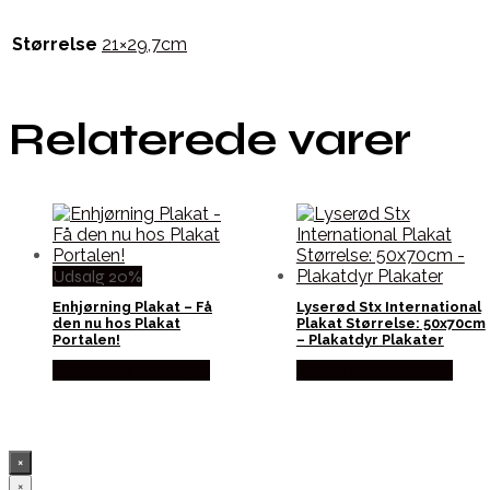
Størrelse
21×29,7cm
Relaterede varer
Udsalg 20%
Enhjørning Plakat – Få
Lyserød Stx International
den nu hos Plakat
Plakat Størrelse: 50x70cm
Portalen!
– Plakatdyr Plakater
Købes hos Villavejen
Købes hos Plakatdyr
×
×