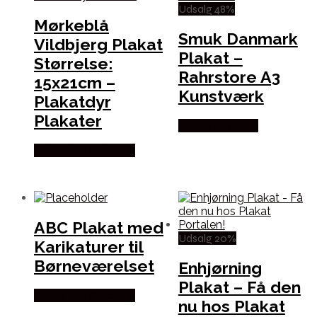
Udsalg 48%
Mørkeblå
Smuk Danmark
Vildbjerg Plakat
Plakat –
Størrelse:
Rahrstore A3
15x21cm –
Kunstværk
Plakatdyr
Plakater
Købes hos Selta
Købes hos Plakatdyr
ABC Plakat med
Udsalg 20%
Karikaturer til
Børneværelset
Enhjørning
Plakat – Få den
Købes hos Plakatdyr
nu hos Plakat