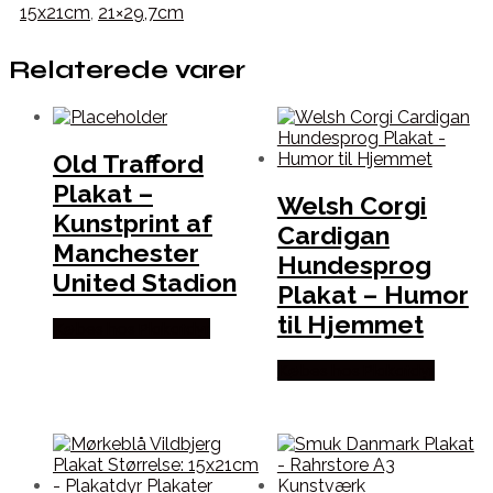
15x21cm
,
21×29,7cm
Relaterede varer
Old Trafford
Plakat –
Welsh Corgi
Kunstprint af
Cardigan
Manchester
Hundesprog
United Stadion
Plakat – Humor
til Hjemmet
Købes hos Plakatdyr
Købes hos Plakatdyr