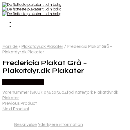
Forside
/
Plakatdyr.dk Plakater
/
Fredericia Plakat Grå –
Plakatdyr.dk Plakater
Fredericia Plakat Grå –
Plakatdyr.dk Plakater
Købes hos Plakatdyr
Varenummer (SKU):
a362a5604f9d
Kategori:
Plakatdyr.dk
Plakater
Previous Product
Next Product
Beskrivelse
Yderligere information