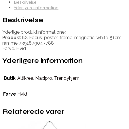
Beskrivelse
Yderligere information
Beskrivelse
Yderlige produktinformationer.
Produkt ID.
Focus-poster-frame-magnetic-white-51cm-
ramme 7391879047788
Farve. Hvid
Yderligere information
Butik
Altikrea
,
Maxipro
,
Trendyhjem
Farve
Hvid
Relaterede varer