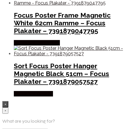
Focus Poster Frame Magnetic
White 62cm Ramme – Focus
Plakater – 7391879047795
Købes hos Trendyhjem
Sort Focus Poster Hanger
Magnetic Black 51cm – Focus
Plakater – 7391879057527
Købes hos Maxipro
×
×
What are you looking for?