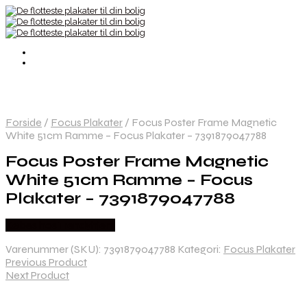
Forside
/
Focus Plakater
/
Focus Poster Frame Magnetic
White 51cm Ramme – Focus Plakater – 7391879047788
Focus Poster Frame Magnetic
White 51cm Ramme – Focus
Plakater – 7391879047788
Købes hos Trendyhjem
Varenummer (SKU):
7391879047788
Kategori:
Focus Plakater
Previous Product
Next Product