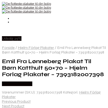
Udsalg 29%
Forside
/
Hjelm Förlag Plakater
/
Emil Fra Lønneberg Plakat Til
Børn Katthult 50×70 – Hjelm Forlag Plakater – 7393182007398
Emil Fra Lønneberg Plakat Til
Børn Katthult 50×70 – Hjelm
Forlag Plakater – 7393182007398
Købes hos Gucca
Varenummer (SKU):
7393182007398
Kategori:
Hjelm Förlag
Plakater
Previous Product
Next Product