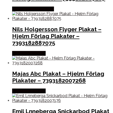
Købes hos Legekæden
Nils Holgersson Flyger Plakat –
Hjelm Förlag Plakater –
7393182887075
Købes hos Bog Id?
Majas Abc Plakat – Hjelm Förlag
Plakater – 7393182007268
Købes hos Bog Id?
Emil Lnneberga Snickarbod Plakat