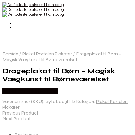
Forside
/
Plakat Portalen Plakater
/
Drageplakat til Børn –
Magisk Vægkunst til Børneværelset
Drageplakat til Børn – Magisk
Vægkunst til Børneværelset
Købes hos Plakat Portalen
Varenummer (SKU):
a9f0b0d3fffb
Kategori:
Plakat Portalen
Plakater
Previous Product
Next Product
Beskrivelse