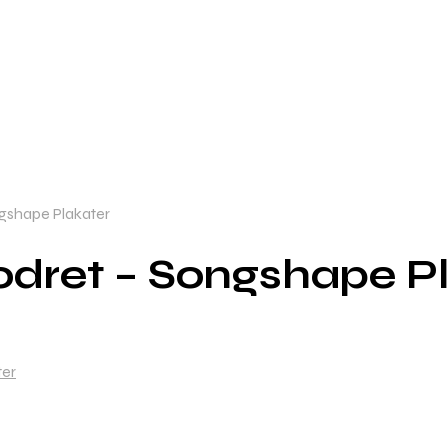
gshape Plakater
odret – Songshape P
ter