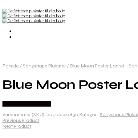
Forside
/
Songshape Plakater
/
Blue Moon Poster Lodret – Son
Blue Moon Poster L
Købes hos Songshape
Varenummer (SKU):
a0710ae40f30
Kategori:
Songshape Plaka
Previous Product
Next Product